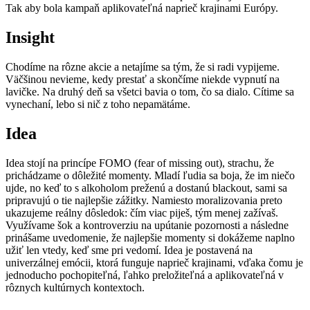
Tak aby bola kampaň aplikovateľná naprieč krajinami Európy.
Insight
Chodíme na rôzne akcie a netajíme sa tým, že si radi vypijeme.
Väčšinou nevieme, kedy prestať a skončíme niekde vypnutí na
lavičke. Na druhý deň sa všetci bavia o tom, čo sa dialo. Cítime sa
vynechaní, lebo si nič z toho nepamätáme.
Idea
Idea stojí na princípe FOMO (fear of missing out), strachu, že
prichádzame o dôležité momenty. Mladí ľudia sa boja, že im niečo
ujde, no keď to s alkoholom preženú a dostanú blackout, sami sa
pripravujú o tie najlepšie zážitky. Namiesto moralizovania preto
ukazujeme reálny dôsledok: čím viac piješ, tým menej zažívaš.
Využívame šok a kontroverziu na upútanie pozornosti a následne
prinášame uvedomenie, že najlepšie momenty si dokážeme naplno
užiť len vtedy, keď sme pri vedomí. Idea je postavená na
univerzálnej emócii, ktorá funguje naprieč krajinami, vďaka čomu je
jednoducho pochopiteľná, ľahko preložiteľná a aplikovateľná v
rôznych kultúrnych kontextoch.