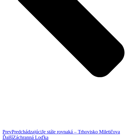
Prev
Predchádzajúci
Je stále rovnaká – Trhovisko Miletičova
Ďalší
Záchranná Loďka