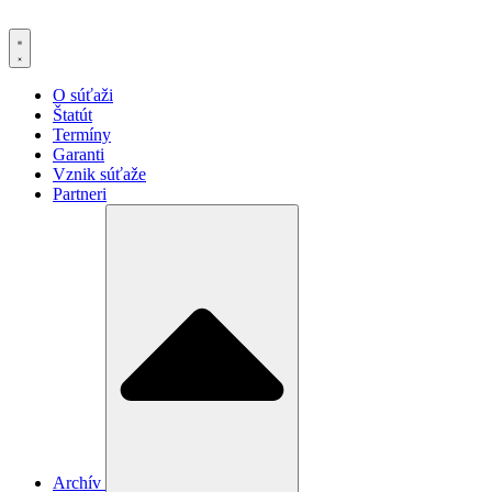
Preskočiť
na
obsah
O súťaži
Štatút
Termíny
Garanti
Vznik súťaže
Partneri
Archív