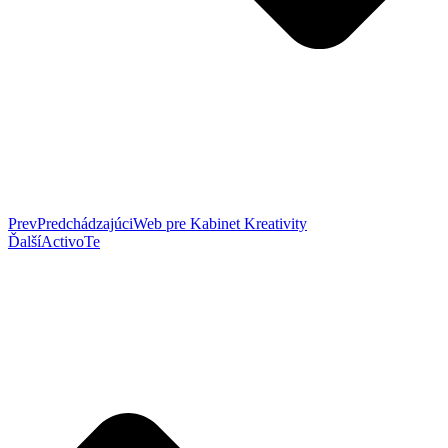
Prev
Predchádzajúci
Web pre Kabinet Kreativity
Ďalší
ActivoTe