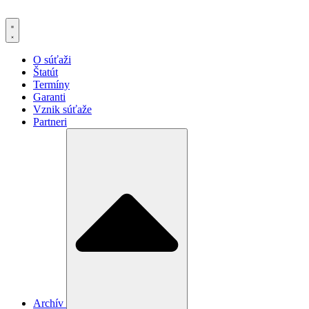
Preskočiť
na
obsah
O súťaži
Štatút
Termíny
Garanti
Vznik súťaže
Partneri
Archív